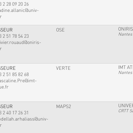
3 2 28 09 20 26
adine.allanic@univ-
r
ONIRIS
SSEUR
OSE
Nantes
3 2 51 78 54 23
ivier.rouaud@oniris-
r
IMT A
SSEURE
VERTE
Nantes
3 2 51 85 82 68
ascaline.Pre@imt-
ue.fr
UNIVE
SSEUR
MAPS2
CRTT Sa
3 2 40 17 26 31
bdellah.arhaliass@univ-
r