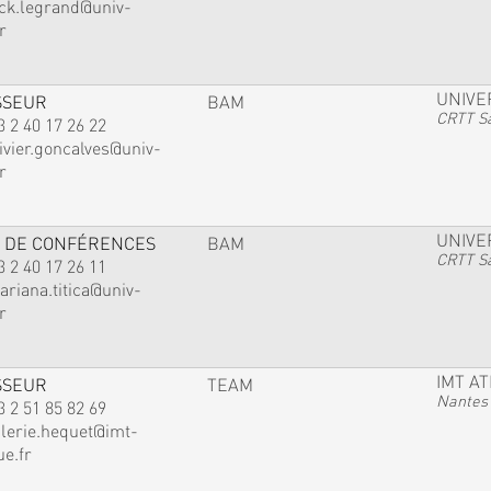
ack.legrand@univ-
r
UNIVE
SSEUR
BAM
CRTT Sa
3 2 40 17 26 22
ivier.goncalves@univ-
r
UNIVE
 DE CONFÉRENCES
BAM
CRTT Sa
3 2 40 17 26 11
ariana.titica@univ-
r
IMT A
SSEUR
TEAM
Nantes
3 2 51 85 82 69
alerie.hequet@imt-
ue.fr