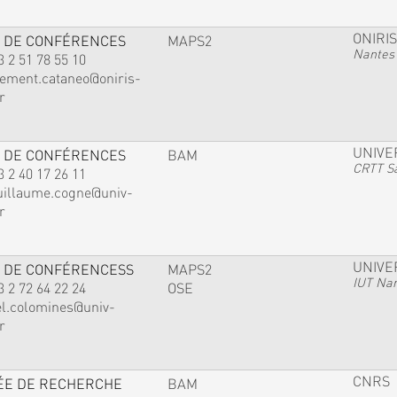
ONIRIS
 DE CONFÉRENCES
MAPS2
Nantes
3 2 51 78 55 10
lement.cataneo@oniris-
r
UNIVE
 DE CONFÉRENCES
BAM
CRTT Sa
3 2 40 17 26 11
uillaume.cogne@univ-
r
UNIVE
 DE CONFÉRENCESS
MAPS2
IUT Na
3 2 72 64 22 24
OSE
el.colomines@univ-
r
CNRS
ÉE DE RECHERCHE
BAM