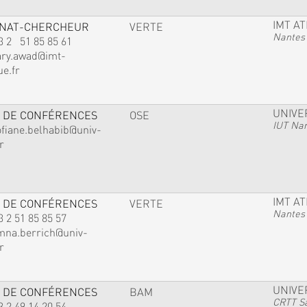
IMT A
GNAT-CHERCHEUR
VERTE
Nantes
3 2 51 85 85 61
ary.awad@imt-
ue.fr
UNIVE
 DE CONFÉRENCES
OSE
IUT Na
ofiane.belhabib@univ-
r
IMT A
 DE CONFÉRENCES
VERTE
Nantes
3 2 51 85 85 57
mna.berrich@univ-
r
UNIVE
 DE CONFÉRENCES
BAM
CRTT Sa
3 2 49 14 20 54