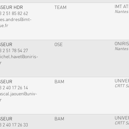
IMT A
SSEUR HDR
TEAM
Nantes
3 2 51 85 82 62
ves.andres@imt-
ue.fr
ONIRIS
SSEUR
OSE
Nantes
3 2 51 78 54 27
ichel.havet@oniris-
r
UNIVE
SSEUR
BAM
CRTT Sa
3 2 40 17 26 14
ascal.jaouen@univ-
r
UNIVE
SSEUR
BAM
CRTT Sa
3 2 40 17 26 33