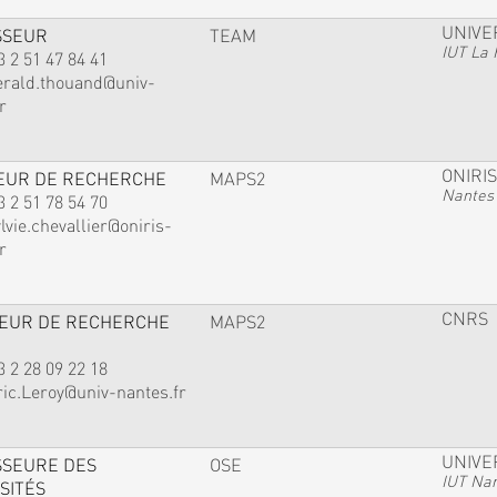
UNIVE
SSEUR
TEAM
IUT La 
3 2 51 47 84 41
erald.thouand@univ-
r
ONIRIS
EUR DE RECHERCHE
MAPS2
Nantes
3 2 51 78 54 70
lvie.chevallier@oniris-
r
CNRS
TEUR DE RECHERCHE
MAPS2
3 2 28 09 22 18
ric.Leroy@univ-nantes.fr
UNIVE
SSEURE DES
OSE
IUT Na
SITÉS