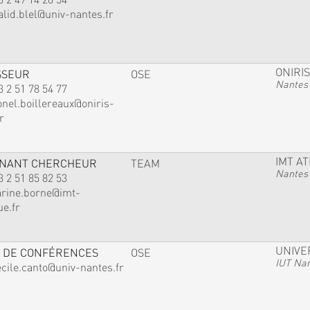
alid.blel@univ-nantes.fr
ONIRIS
SSEUR
OSE
Nantes
3 2 51 78 54 77
onel.boillereaux@oniris-
r
IMT A
GNANT CHERCHEUR
TEAM
Nantes
3 2 51 85 82 53
arine.borne@imt-
ue.fr
UNIVE
 DE CONFÉRENCES
OSE
IUT Na
ecile.canto@univ-nantes.fr