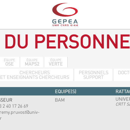
 DU PERSONNE
ÉQUIPE
ÉQUIPE
ÉQUIPE
OSE
MAPS2
VERTE
CHERCHEURS
PERSONNELS
DOCT
ET ENSEIGNANTS CHERCHEURS
SUPPORT
EQUIPE(S)
RATTA
UNIVE
SSEUR
BAM
CRTT Sa
3 2 40 17 26 69
eremy.pruvost@univ-
r