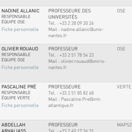
NADINE ALLANIC
PROFESSEURE DES
OSE
RESPONSABLE
UNIVERSITÉS
ÉQUIPE OSE
Tel. :
+33 2 28 09 20 26
Mail :
nadine.allanic@univ-
Fiche personnelle
nantes.fr
OLIVIER ROUAUD
PROFESSEUR
OSE
RESPONSABLE
Tel. :
+33 2 51 78 54 23
ÉQUIPE OSE
Mail :
olivier.rouaud@oniris-
nantes.fr
Fiche personnelle
PASCALINE PRÉ
PROFESSEURE
VERTE
RESPONSABLE
Tel. :
+33 2 51 85 82 68
ÉQUIPE VERTE
Mail :
Pascaline.Pre@imt-
atlantique.fr
Fiche personnelle
ABDELLAH
PROFESSEUR
MAPS2
ARHALIASS
Tel. :
+33 2 40 17 26 31