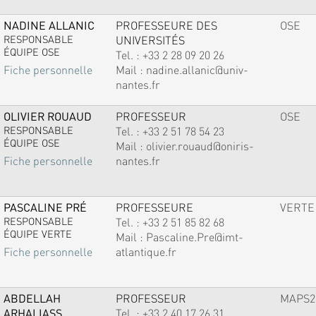
NADINE ALLANIC
PROFESSEURE DES
OSE
RESPONSABLE
UNIVERSITÉS
ÉQUIPE OSE
Tel. :
+33 2 28 09 20 26
Mail :
nadine.allanic@univ-
Fiche personnelle
nantes.fr
OLIVIER ROUAUD
PROFESSEUR
OSE
RESPONSABLE
Tel. :
+33 2 51 78 54 23
ÉQUIPE OSE
Mail :
olivier.rouaud@oniris-
nantes.fr
Fiche personnelle
PASCALINE PRÉ
PROFESSEURE
VERTE
RESPONSABLE
Tel. :
+33 2 51 85 82 68
ÉQUIPE VERTE
Mail :
Pascaline.Pre@imt-
atlantique.fr
Fiche personnelle
ABDELLAH
PROFESSEUR
MAPS2
ARHALIASS
Tel. :
+33 2 40 17 26 31