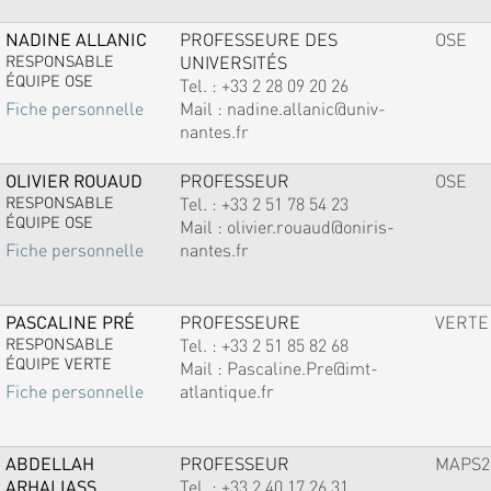
NADINE ALLANIC
PROFESSEURE DES
OSE
RESPONSABLE
UNIVERSITÉS
ÉQUIPE OSE
Tel. :
+33 2 28 09 20 26
Mail :
nadine.allanic@univ-
Fiche personnelle
nantes.fr
OLIVIER ROUAUD
PROFESSEUR
OSE
RESPONSABLE
Tel. :
+33 2 51 78 54 23
ÉQUIPE OSE
Mail :
olivier.rouaud@oniris-
nantes.fr
Fiche personnelle
PASCALINE PRÉ
PROFESSEURE
VERTE
RESPONSABLE
Tel. :
+33 2 51 85 82 68
ÉQUIPE VERTE
Mail :
Pascaline.Pre@imt-
atlantique.fr
Fiche personnelle
ABDELLAH
PROFESSEUR
MAPS2
ARHALIASS
Tel. :
+33 2 40 17 26 31