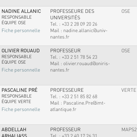
NADINE ALLANIC
PROFESSEURE DES
OSE
RESPONSABLE
UNIVERSITÉS
ÉQUIPE OSE
Tel. :
+33 2 28 09 20 26
Mail :
nadine.allanic@univ-
Fiche personnelle
nantes.fr
OLIVIER ROUAUD
PROFESSEUR
OSE
RESPONSABLE
Tel. :
+33 2 51 78 54 23
ÉQUIPE OSE
Mail :
olivier.rouaud@oniris-
nantes.fr
Fiche personnelle
PASCALINE PRÉ
PROFESSEURE
VERTE
RESPONSABLE
Tel. :
+33 2 51 85 82 68
ÉQUIPE VERTE
Mail :
Pascaline.Pre@imt-
atlantique.fr
Fiche personnelle
ABDELLAH
PROFESSEUR
MAPS2
ARHALIASS
Tel. :
+33 2 40 17 26 31