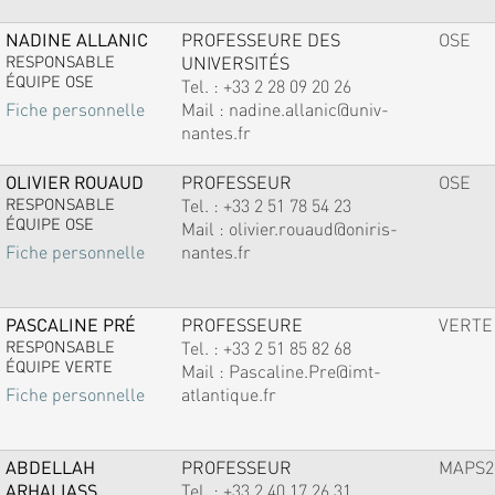
NADINE ALLANIC
PROFESSEURE DES
OSE
RESPONSABLE
UNIVERSITÉS
ÉQUIPE OSE
Tel. :
+33 2 28 09 20 26
Mail :
nadine.allanic@univ-
Fiche personnelle
nantes.fr
OLIVIER ROUAUD
PROFESSEUR
OSE
RESPONSABLE
Tel. :
+33 2 51 78 54 23
ÉQUIPE OSE
Mail :
olivier.rouaud@oniris-
nantes.fr
Fiche personnelle
PASCALINE PRÉ
PROFESSEURE
VERTE
RESPONSABLE
Tel. :
+33 2 51 85 82 68
ÉQUIPE VERTE
Mail :
Pascaline.Pre@imt-
atlantique.fr
Fiche personnelle
ABDELLAH
PROFESSEUR
MAPS2
ARHALIASS
Tel. :
+33 2 40 17 26 31