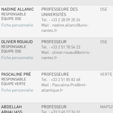
NADINE ALLANIC
PROFESSEURE DES
OSE
RESPONSABLE
UNIVERSITÉS
ÉQUIPE OSE
Tel. :
+33 2 28 09 20 26
Mail :
nadine.allanic@univ-
Fiche personnelle
nantes.fr
OLIVIER ROUAUD
PROFESSEUR
OSE
RESPONSABLE
Tel. :
+33 2 51 78 54 23
ÉQUIPE OSE
Mail :
olivier.rouaud@oniris-
nantes.fr
Fiche personnelle
PASCALINE PRÉ
PROFESSEURE
VERTE
RESPONSABLE
Tel. :
+33 2 51 85 82 68
ÉQUIPE VERTE
Mail :
Pascaline.Pre@imt-
atlantique.fr
Fiche personnelle
ABDELLAH
PROFESSEUR
MAPS2
ARHALIASS
Tel. :
+33 2 40 17 26 31