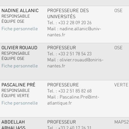
NADINE ALLANIC
PROFESSEURE DES
OSE
RESPONSABLE
UNIVERSITÉS
ÉQUIPE OSE
Tel. :
+33 2 28 09 20 26
Mail :
nadine.allanic@univ-
Fiche personnelle
nantes.fr
OLIVIER ROUAUD
PROFESSEUR
OSE
RESPONSABLE
Tel. :
+33 2 51 78 54 23
ÉQUIPE OSE
Mail :
olivier.rouaud@oniris-
nantes.fr
Fiche personnelle
PASCALINE PRÉ
PROFESSEURE
VERTE
RESPONSABLE
Tel. :
+33 2 51 85 82 68
ÉQUIPE VERTE
Mail :
Pascaline.Pre@imt-
atlantique.fr
Fiche personnelle
ABDELLAH
PROFESSEUR
MAPS2
ARHALIASS
Tel. :
+33 2 40 17 26 31