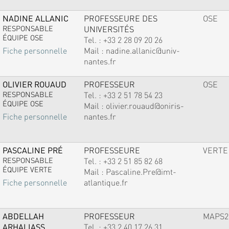
NADINE ALLANIC
PROFESSEURE DES
OSE
RESPONSABLE
UNIVERSITÉS
ÉQUIPE OSE
Tel. :
+33 2 28 09 20 26
Mail :
nadine.allanic@univ-
Fiche personnelle
nantes.fr
OLIVIER ROUAUD
PROFESSEUR
OSE
RESPONSABLE
Tel. :
+33 2 51 78 54 23
ÉQUIPE OSE
Mail :
olivier.rouaud@oniris-
nantes.fr
Fiche personnelle
PASCALINE PRÉ
PROFESSEURE
VERTE
RESPONSABLE
Tel. :
+33 2 51 85 82 68
ÉQUIPE VERTE
Mail :
Pascaline.Pre@imt-
atlantique.fr
Fiche personnelle
ABDELLAH
PROFESSEUR
MAPS2
ARHALIASS
Tel. :
+33 2 40 17 26 31