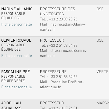
NADINE ALLANIC
PROFESSEURE DES
OSE
RESPONSABLE
UNIVERSITÉS
ÉQUIPE OSE
Tel. :
+33 2 28 09 20 26
Mail :
nadine.allanic@univ-
Fiche personnelle
nantes.fr
OLIVIER ROUAUD
PROFESSEUR
OSE
RESPONSABLE
Tel. :
+33 2 51 78 54 23
ÉQUIPE OSE
Mail :
olivier.rouaud@oniris-
nantes.fr
Fiche personnelle
PASCALINE PRÉ
PROFESSEURE
VERTE
RESPONSABLE
Tel. :
+33 2 51 85 82 68
ÉQUIPE VERTE
Mail :
Pascaline.Pre@imt-
atlantique.fr
Fiche personnelle
ABDELLAH
PROFESSEUR
MAPS2
ARHALIASS
Tel. :
+33 2 40 17 26 31