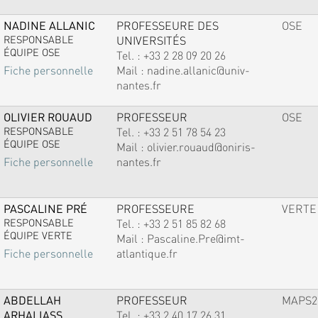
NADINE ALLANIC
PROFESSEURE DES
OSE
RESPONSABLE
UNIVERSITÉS
ÉQUIPE OSE
Tel. :
+33 2 28 09 20 26
Mail :
nadine.allanic@univ-
Fiche personnelle
nantes.fr
OLIVIER ROUAUD
PROFESSEUR
OSE
RESPONSABLE
Tel. :
+33 2 51 78 54 23
ÉQUIPE OSE
Mail :
olivier.rouaud@oniris-
nantes.fr
Fiche personnelle
PASCALINE PRÉ
PROFESSEURE
VERTE
RESPONSABLE
Tel. :
+33 2 51 85 82 68
ÉQUIPE VERTE
Mail :
Pascaline.Pre@imt-
atlantique.fr
Fiche personnelle
ABDELLAH
PROFESSEUR
MAPS2
ARHALIASS
Tel. :
+33 2 40 17 26 31