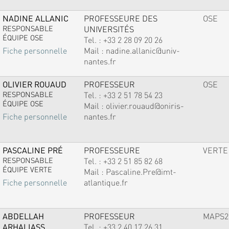
NADINE ALLANIC
PROFESSEURE DES
OSE
RESPONSABLE
UNIVERSITÉS
ÉQUIPE OSE
Tel. :
+33 2 28 09 20 26
Mail :
nadine.allanic@univ-
Fiche personnelle
nantes.fr
OLIVIER ROUAUD
PROFESSEUR
OSE
RESPONSABLE
Tel. :
+33 2 51 78 54 23
ÉQUIPE OSE
Mail :
olivier.rouaud@oniris-
nantes.fr
Fiche personnelle
PASCALINE PRÉ
PROFESSEURE
VERTE
RESPONSABLE
Tel. :
+33 2 51 85 82 68
ÉQUIPE VERTE
Mail :
Pascaline.Pre@imt-
atlantique.fr
Fiche personnelle
ABDELLAH
PROFESSEUR
MAPS2
ARHALIASS
Tel. :
+33 2 40 17 26 31