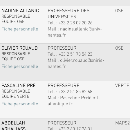
NADINE ALLANIC
PROFESSEURE DES
OSE
RESPONSABLE
UNIVERSITÉS
ÉQUIPE OSE
Tel. :
+33 2 28 09 20 26
Mail :
nadine.allanic@univ-
Fiche personnelle
nantes.fr
OLIVIER ROUAUD
PROFESSEUR
OSE
RESPONSABLE
Tel. :
+33 2 51 78 54 23
ÉQUIPE OSE
Mail :
olivier.rouaud@oniris-
nantes.fr
Fiche personnelle
PASCALINE PRÉ
PROFESSEURE
VERTE
RESPONSABLE
Tel. :
+33 2 51 85 82 68
ÉQUIPE VERTE
Mail :
Pascaline.Pre@imt-
atlantique.fr
Fiche personnelle
ABDELLAH
PROFESSEUR
MAPS2
ARHALIASS
Tel. :
+33 2 40 17 26 31