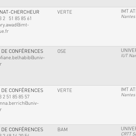
IMT A
GNAT-CHERCHEUR
VERTE
Nantes
3 2 51 85 85 61
ary.awad@imt-
ue.fr
UNIVE
 DE CONFÉRENCES
OSE
IUT Na
ofiane.belhabib@univ-
r
IMT A
 DE CONFÉRENCES
VERTE
Nantes
3 2 51 85 85 57
mna.berrich@univ-
r
UNIVE
 DE CONFÉRENCES
BAM
CRTT Sa
3 2 49 14 20 54