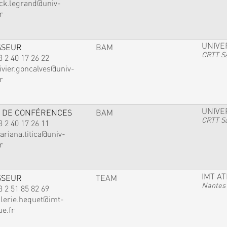
ack.legrand@univ-
r
UNIVE
SSEUR
BAM
CRTT Sa
3 2 40 17 26 22
ivier.goncalves@univ-
r
UNIVE
 DE CONFÉRENCES
BAM
CRTT Sa
3 2 40 17 26 11
ariana.titica@univ-
r
IMT A
SSEUR
TEAM
Nantes
3 2 51 85 82 69
alerie.hequet@imt-
ue.fr