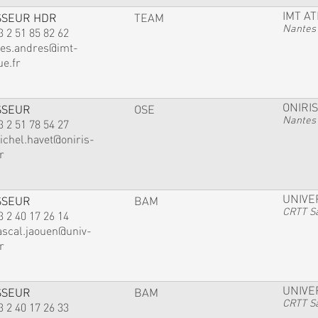
IMT A
SSEUR HDR
TEAM
Nantes
3 2 51 85 82 62
ves.andres@imt-
ue.fr
ONIRIS
SSEUR
OSE
Nantes
3 2 51 78 54 27
ichel.havet@oniris-
r
UNIVE
SSEUR
BAM
CRTT Sa
3 2 40 17 26 14
ascal.jaouen@univ-
r
UNIVE
SSEUR
BAM
CRTT Sa
3 2 40 17 26 33