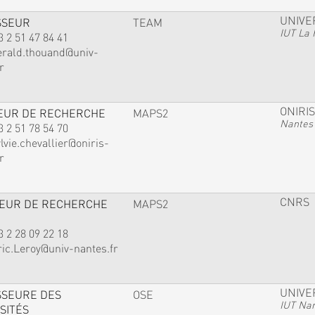
UNIVE
SSEUR
TEAM
IUT La 
3 2 51 47 84 41
erald.thouand@univ-
r
ONIRIS
EUR DE RECHERCHE
MAPS2
Nantes
3 2 51 78 54 70
lvie.chevallier@oniris-
r
CNRS
TEUR DE RECHERCHE
MAPS2
3 2 28 09 22 18
ric.Leroy@univ-nantes.fr
UNIVE
SSEURE DES
OSE
IUT Na
SITÉS