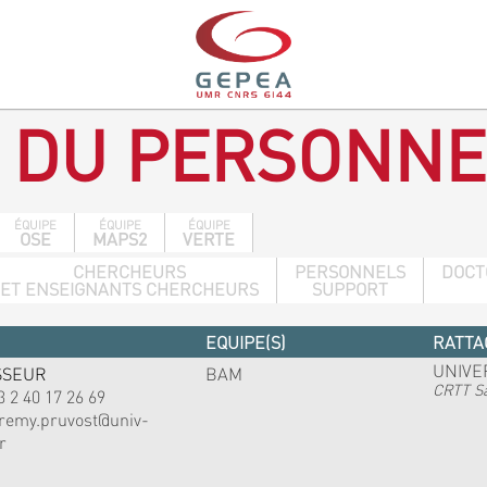
 DU PERSONNE
ÉQUIPE
ÉQUIPE
ÉQUIPE
OSE
MAPS2
VERTE
CHERCHEURS
PERSONNELS
DOCT
ET ENSEIGNANTS CHERCHEURS
SUPPORT
EQUIPE(S)
RATTA
UNIVE
SSEUR
BAM
CRTT Sa
3 2 40 17 26 69
eremy.pruvost@univ-
r