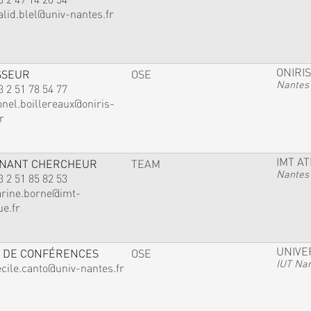
alid.blel@univ-nantes.fr
ONIRIS
SSEUR
OSE
Nantes
3 2 51 78 54 77
onel.boillereaux@oniris-
r
IMT A
GNANT CHERCHEUR
TEAM
Nantes
3 2 51 85 82 53
arine.borne@imt-
ue.fr
UNIVE
 DE CONFÉRENCES
OSE
IUT Na
ecile.canto@univ-nantes.fr