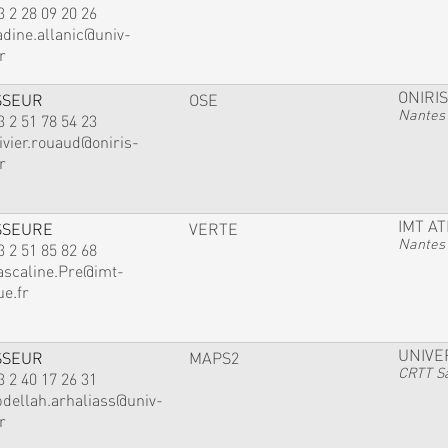
3 2 28 09 20 26
adine.allanic@univ-
r
ONIRIS
SSEUR
OSE
Nantes
3 2 51 78 54 23
ivier.rouaud@oniris-
r
IMT A
SSEURE
VERTE
Nantes
3 2 51 85 82 68
ascaline.Pre@imt-
ue.fr
UNIVE
SSEUR
MAPS2
CRTT Sa
3 2 40 17 26 31
bdellah.arhaliass@univ-
r