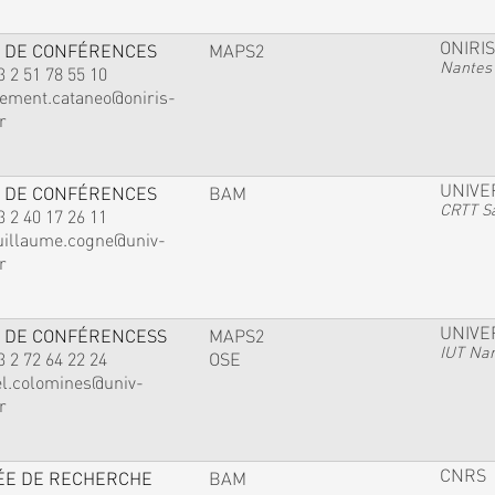
ONIRIS
 DE CONFÉRENCES
MAPS2
Nantes
3 2 51 78 55 10
lement.cataneo@oniris-
r
UNIVE
 DE CONFÉRENCES
BAM
CRTT Sa
3 2 40 17 26 11
uillaume.cogne@univ-
r
UNIVE
 DE CONFÉRENCESS
MAPS2
IUT Na
3 2 72 64 22 24
OSE
el.colomines@univ-
r
CNRS
ÉE DE RECHERCHE
BAM