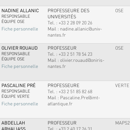
NADINE ALLANIC
PROFESSEURE DES
OSE
RESPONSABLE
UNIVERSITÉS
ÉQUIPE OSE
Tel. :
+33 2 28 09 20 26
Mail :
nadine.allanic@univ-
Fiche personnelle
nantes.fr
OLIVIER ROUAUD
PROFESSEUR
OSE
RESPONSABLE
Tel. :
+33 2 51 78 54 23
ÉQUIPE OSE
Mail :
olivier.rouaud@oniris-
nantes.fr
Fiche personnelle
PASCALINE PRÉ
PROFESSEURE
VERTE
RESPONSABLE
Tel. :
+33 2 51 85 82 68
ÉQUIPE VERTE
Mail :
Pascaline.Pre@imt-
atlantique.fr
Fiche personnelle
ABDELLAH
PROFESSEUR
MAPS2
ARHALIASS
Tel. :
+33 2 40 17 26 31