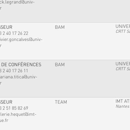
ack.legrand@univ-
r
UNIVE
SSEUR
BAM
CRTT Sa
3 2 40 17 26 22
ivier.goncalves@univ-
r
UNIVE
 DE CONFÉRENCES
BAM
CRTT Sa
3 2 40 17 26 11
ariana.titica@univ-
r
IMT A
SSEUR
TEAM
Nantes
3 2 51 85 82 69
alerie.hequet@imt-
ue.fr