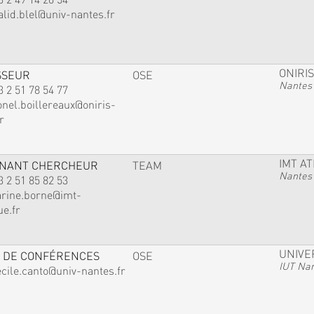
alid.blel@univ-nantes.fr
ONIRIS
SSEUR
OSE
Nantes
3 2 51 78 54 77
onel.boillereaux@oniris-
r
IMT A
GNANT CHERCHEUR
TEAM
Nantes
3 2 51 85 82 53
arine.borne@imt-
ue.fr
UNIVE
 DE CONFÉRENCES
OSE
IUT Na
ecile.canto@univ-nantes.fr