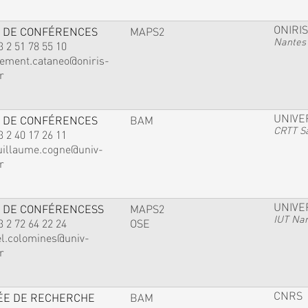
ONIRIS
 DE CONFÉRENCES
MAPS2
Nantes
3 2 51 78 55 10
lement.cataneo@oniris-
r
UNIVE
 DE CONFÉRENCES
BAM
CRTT Sa
3 2 40 17 26 11
uillaume.cogne@univ-
r
UNIVE
 DE CONFÉRENCESS
MAPS2
IUT Na
3 2 72 64 22 24
OSE
el.colomines@univ-
r
CNRS
ÉE DE RECHERCHE
BAM