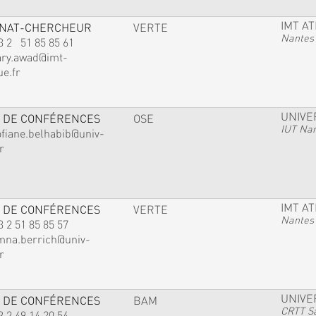
IMT A
GNAT-CHERCHEUR
VERTE
Nantes
3 2 51 85 85 61
ary.awad@imt-
ue.fr
UNIVE
 DE CONFÉRENCES
OSE
IUT Na
ofiane.belhabib@univ-
r
IMT A
 DE CONFÉRENCES
VERTE
Nantes
3 2 51 85 85 57
mna.berrich@univ-
r
UNIVE
 DE CONFÉRENCES
BAM
CRTT Sa
3 2 49 14 20 54