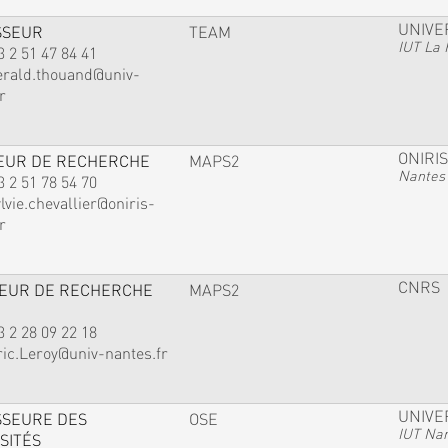
UNIVE
SSEUR
TEAM
IUT La 
3 2 51 47 84 41
erald.thouand@univ-
r
ONIRIS
EUR DE RECHERCHE
MAPS2
Nantes
3 2 51 78 54 70
lvie.chevallier@oniris-
r
CNRS
TEUR DE RECHERCHE
MAPS2
3 2 28 09 22 18
ric.Leroy@univ-nantes.fr
UNIVE
SSEURE DES
OSE
IUT Na
SITÉS