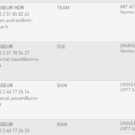
IMT A
SSEUR HDR
TEAM
Nantes
3 2 51 85 82 62
ves.andres@imt-
ue.fr
ONIRIS
SSEUR
OSE
Nantes
3 2 51 78 54 27
ichel.havet@oniris-
r
UNIVE
SSEUR
BAM
CRTT Sa
3 2 40 17 26 14
ascal.jaouen@univ-
r
UNIVE
SSEUR
BAM
CRTT Sa
3 2 40 17 26 33