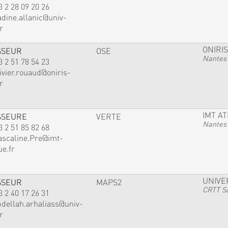
3 2 28 09 20 26
adine.allanic@univ-
r
ONIRIS
SSEUR
OSE
Nantes
3 2 51 78 54 23
ivier.rouaud@oniris-
r
IMT A
SSEURE
VERTE
Nantes
3 2 51 85 82 68
ascaline.Pre@imt-
ue.fr
UNIVE
SSEUR
MAPS2
CRTT Sa
3 2 40 17 26 31
bdellah.arhaliass@univ-
r