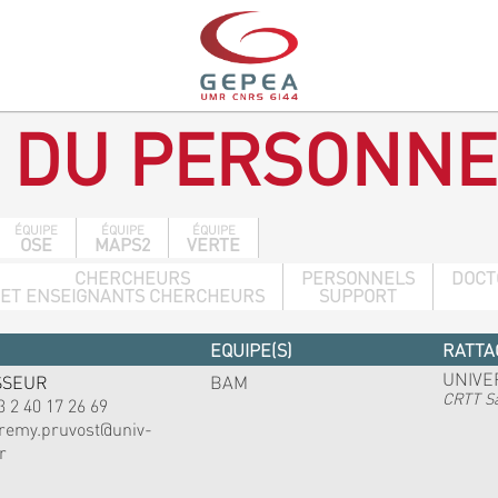
 DU PERSONNE
ÉQUIPE
ÉQUIPE
ÉQUIPE
OSE
MAPS2
VERTE
CHERCHEURS
PERSONNELS
DOCT
ET ENSEIGNANTS CHERCHEURS
SUPPORT
EQUIPE(S)
RATTA
UNIVE
SSEUR
BAM
CRTT Sa
3 2 40 17 26 69
eremy.pruvost@univ-
r