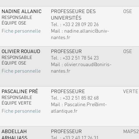
NADINE ALLANIC
PROFESSEURE DES
OSE
RESPONSABLE
UNIVERSITÉS
ÉQUIPE OSE
Tel. :
+33 2 28 09 20 26
Mail :
nadine.allanic@univ-
Fiche personnelle
nantes.fr
OLIVIER ROUAUD
PROFESSEUR
OSE
RESPONSABLE
Tel. :
+33 2 51 78 54 23
ÉQUIPE OSE
Mail :
olivier.rouaud@oniris-
nantes.fr
Fiche personnelle
PASCALINE PRÉ
PROFESSEURE
VERTE
RESPONSABLE
Tel. :
+33 2 51 85 82 68
ÉQUIPE VERTE
Mail :
Pascaline.Pre@imt-
atlantique.fr
Fiche personnelle
ABDELLAH
PROFESSEUR
MAPS2
ARHALIASS
Tel. :
+33 2 40 17 26 31