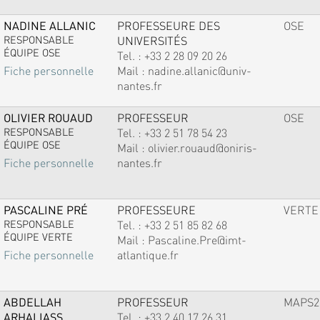
NADINE ALLANIC
PROFESSEURE DES
OSE
RESPONSABLE
UNIVERSITÉS
ÉQUIPE OSE
Tel. :
+33 2 28 09 20 26
Mail :
nadine.allanic@univ-
Fiche personnelle
nantes.fr
OLIVIER ROUAUD
PROFESSEUR
OSE
RESPONSABLE
Tel. :
+33 2 51 78 54 23
ÉQUIPE OSE
Mail :
olivier.rouaud@oniris-
nantes.fr
Fiche personnelle
PASCALINE PRÉ
PROFESSEURE
VERTE
RESPONSABLE
Tel. :
+33 2 51 85 82 68
ÉQUIPE VERTE
Mail :
Pascaline.Pre@imt-
atlantique.fr
Fiche personnelle
ABDELLAH
PROFESSEUR
MAPS2
ARHALIASS
Tel. :
+33 2 40 17 26 31