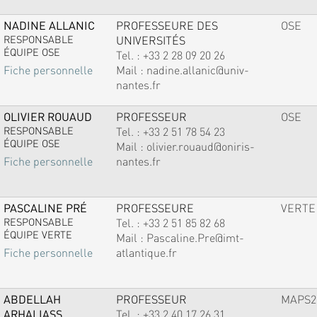
NADINE ALLANIC
PROFESSEURE DES
OSE
RESPONSABLE
UNIVERSITÉS
ÉQUIPE OSE
Tel. :
+33 2 28 09 20 26
Mail :
nadine.allanic@univ-
Fiche personnelle
nantes.fr
OLIVIER ROUAUD
PROFESSEUR
OSE
RESPONSABLE
Tel. :
+33 2 51 78 54 23
ÉQUIPE OSE
Mail :
olivier.rouaud@oniris-
nantes.fr
Fiche personnelle
PASCALINE PRÉ
PROFESSEURE
VERTE
RESPONSABLE
Tel. :
+33 2 51 85 82 68
ÉQUIPE VERTE
Mail :
Pascaline.Pre@imt-
atlantique.fr
Fiche personnelle
ABDELLAH
PROFESSEUR
MAPS2
ARHALIASS
Tel. :
+33 2 40 17 26 31