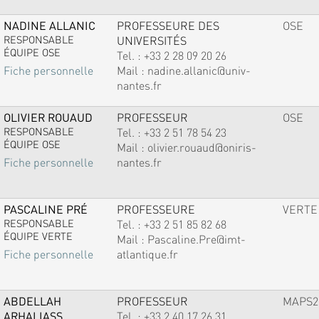
NADINE ALLANIC
PROFESSEURE DES
OSE
RESPONSABLE
UNIVERSITÉS
ÉQUIPE OSE
Tel. :
+33 2 28 09 20 26
Mail :
nadine.allanic@univ-
Fiche personnelle
nantes.fr
OLIVIER ROUAUD
PROFESSEUR
OSE
RESPONSABLE
Tel. :
+33 2 51 78 54 23
ÉQUIPE OSE
Mail :
olivier.rouaud@oniris-
nantes.fr
Fiche personnelle
PASCALINE PRÉ
PROFESSEURE
VERTE
RESPONSABLE
Tel. :
+33 2 51 85 82 68
ÉQUIPE VERTE
Mail :
Pascaline.Pre@imt-
atlantique.fr
Fiche personnelle
ABDELLAH
PROFESSEUR
MAPS2
ARHALIASS
Tel. :
+33 2 40 17 26 31