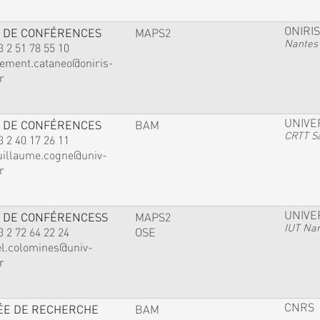
ONIRIS
 DE CONFÉRENCES
MAPS2
Nantes
3 2 51 78 55 10
lement.cataneo@oniris-
r
UNIVE
 DE CONFÉRENCES
BAM
CRTT Sa
3 2 40 17 26 11
uillaume.cogne@univ-
r
UNIVE
 DE CONFÉRENCESS
MAPS2
IUT Na
3 2 72 64 22 24
OSE
el.colomines@univ-
r
CNRS
ÉE DE RECHERCHE
BAM