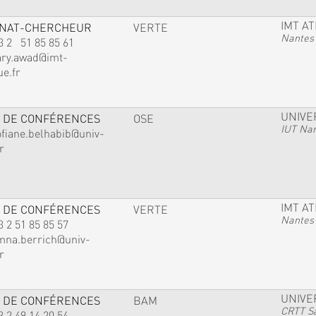
IMT A
GNAT-CHERCHEUR
VERTE
Nantes
3 2 51 85 85 61
ary.awad@imt-
ue.fr
UNIVE
 DE CONFÉRENCES
OSE
IUT Na
ofiane.belhabib@univ-
r
IMT A
 DE CONFÉRENCES
VERTE
Nantes
3 2 51 85 85 57
mna.berrich@univ-
r
UNIVE
 DE CONFÉRENCES
BAM
CRTT Sa
3 2 49 14 20 54