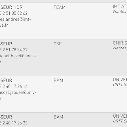
IMT A
SSEUR HDR
TEAM
Nantes
3 2 51 85 82 62
ves.andres@imt-
ue.fr
ONIRIS
SSEUR
OSE
Nantes
3 2 51 78 54 27
ichel.havet@oniris-
r
UNIVE
SSEUR
BAM
CRTT Sa
3 2 40 17 26 14
ascal.jaouen@univ-
r
UNIVE
SSEUR
BAM
CRTT Sa
3 2 40 17 26 33