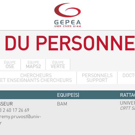
 DU PERSONNE
ÉQUIPE
ÉQUIPE
ÉQUIPE
OSE
MAPS2
VERTE
CHERCHEURS
PERSONNELS
DOCT
ET ENSEIGNANTS CHERCHEURS
SUPPORT
EQUIPE(S)
RATTA
UNIVE
SSEUR
BAM
CRTT Sa
3 2 40 17 26 69
eremy.pruvost@univ-
r