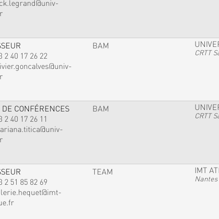
ack.legrand@univ-
r
UNIVE
SSEUR
BAM
CRTT Sa
3 2 40 17 26 22
ivier.goncalves@univ-
r
UNIVE
 DE CONFÉRENCES
BAM
CRTT Sa
3 2 40 17 26 11
ariana.titica@univ-
r
IMT A
SSEUR
TEAM
Nantes
3 2 51 85 82 69
alerie.hequet@imt-
ue.fr