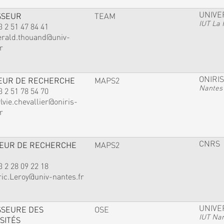
UNIVE
SSEUR
TEAM
IUT La 
3 2 51 47 84 41
erald.thouand@univ-
r
ONIRIS
EUR DE RECHERCHE
MAPS2
Nantes
3 2 51 78 54 70
lvie.chevallier@oniris-
r
CNRS
TEUR DE RECHERCHE
MAPS2
3 2 28 09 22 18
ric.Leroy@univ-nantes.fr
UNIVE
SSEURE DES
OSE
IUT Na
SITÉS