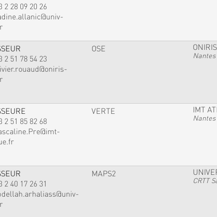
3 2 28 09 20 26
adine.allanic@univ-
r
ONIRIS
SSEUR
OSE
Nantes
3 2 51 78 54 23
ivier.rouaud@oniris-
r
IMT A
SSEURE
VERTE
Nantes
3 2 51 85 82 68
ascaline.Pre@imt-
ue.fr
UNIVE
SSEUR
MAPS2
CRTT Sa
3 2 40 17 26 31
bdellah.arhaliass@univ-
r