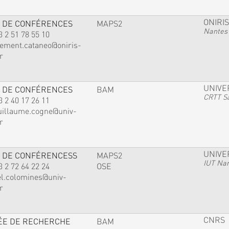
ONIRIS
 DE CONFÉRENCES
MAPS2
Nantes
3 2 51 78 55 10
lement.cataneo@oniris-
r
UNIVE
 DE CONFÉRENCES
BAM
CRTT Sa
3 2 40 17 26 11
uillaume.cogne@univ-
r
UNIVE
 DE CONFÉRENCESS
MAPS2
IUT Na
3 2 72 64 22 24
OSE
el.colomines@univ-
r
CNRS
ÉE DE RECHERCHE
BAM