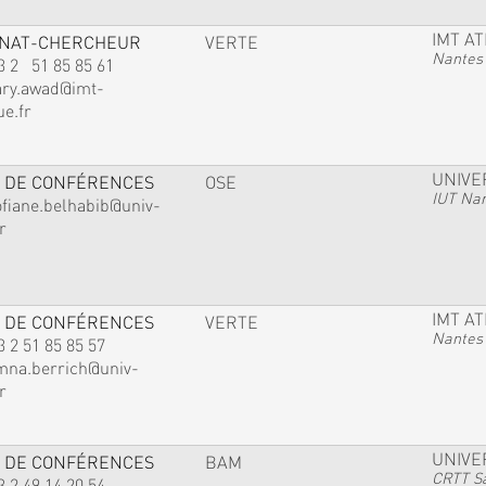
IMT A
GNAT-CHERCHEUR
VERTE
Nantes
3 2 51 85 85 61
ary.awad@imt-
ue.fr
UNIVE
 DE CONFÉRENCES
OSE
IUT Na
ofiane.belhabib@univ-
r
IMT A
 DE CONFÉRENCES
VERTE
Nantes
3 2 51 85 85 57
mna.berrich@univ-
r
UNIVE
 DE CONFÉRENCES
BAM
CRTT Sa
3 2 49 14 20 54