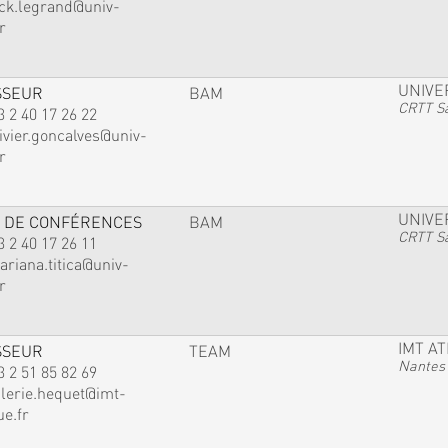
ack.legrand@univ-
r
UNIVE
SSEUR
BAM
CRTT Sa
3 2 40 17 26 22
ivier.goncalves@univ-
r
UNIVE
 DE CONFÉRENCES
BAM
CRTT Sa
3 2 40 17 26 11
ariana.titica@univ-
r
IMT A
SSEUR
TEAM
Nantes
3 2 51 85 82 69
alerie.hequet@imt-
ue.fr