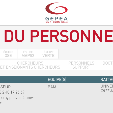
 DU PERSONNE
ÉQUIPE
ÉQUIPE
ÉQUIPE
OSE
MAPS2
VERTE
CHERCHEURS
PERSONNELS
DOCT
ET ENSEIGNANTS CHERCHEURS
SUPPORT
EQUIPE(S)
RATTA
UNIVE
SSEUR
BAM
CRTT Sa
3 2 40 17 26 69
eremy.pruvost@univ-
r