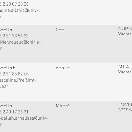
3 2 28 09 20 26
adine.allanic@univ-
r
ONIRIS
SSEUR
OSE
Nantes
3 2 51 78 54 23
ivier.rouaud@oniris-
r
IMT A
SSEURE
VERTE
Nantes
3 2 51 85 82 68
ascaline.Pre@imt-
ue.fr
UNIVE
SSEUR
MAPS2
CRTT Sa
3 2 40 17 26 31
bdellah.arhaliass@univ-
r