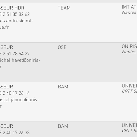
IMT A
SSEUR HDR
TEAM
Nantes
3 2 51 85 82 62
ves.andres@imt-
ue.fr
ONIRIS
SSEUR
OSE
Nantes
3 2 51 78 54 27
ichel.havet@oniris-
r
UNIVE
SSEUR
BAM
CRTT Sa
3 2 40 17 26 14
ascal.jaouen@univ-
r
UNIVE
SSEUR
BAM
CRTT Sa
3 2 40 17 26 33