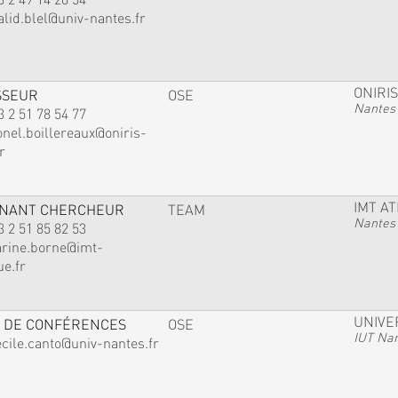
alid.blel@univ-nantes.fr
ONIRIS
SSEUR
OSE
Nantes
3 2 51 78 54 77
onel.boillereaux@oniris-
r
IMT A
GNANT CHERCHEUR
TEAM
Nantes
3 2 51 85 82 53
arine.borne@imt-
ue.fr
UNIVE
 DE CONFÉRENCES
OSE
IUT Na
ecile.canto@univ-nantes.fr