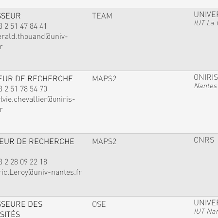
UNIVE
SSEUR
TEAM
IUT La 
3 2 51 47 84 41
erald.thouand@univ-
r
ONIRIS
EUR DE RECHERCHE
MAPS2
Nantes
3 2 51 78 54 70
lvie.chevallier@oniris-
r
CNRS
TEUR DE RECHERCHE
MAPS2
3 2 28 09 22 18
ric.Leroy@univ-nantes.fr
UNIVE
SSEURE DES
OSE
IUT Na
SITÉS