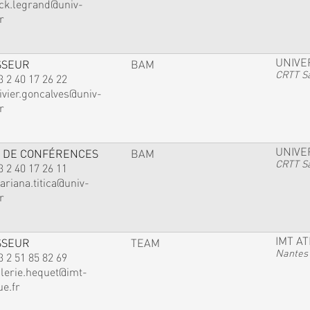
ack.legrand@univ-
r
UNIVE
SSEUR
BAM
CRTT Sa
3 2 40 17 26 22
ivier.goncalves@univ-
r
UNIVE
 DE CONFÉRENCES
BAM
CRTT Sa
3 2 40 17 26 11
ariana.titica@univ-
r
IMT A
SSEUR
TEAM
Nantes
3 2 51 85 82 69
alerie.hequet@imt-
ue.fr