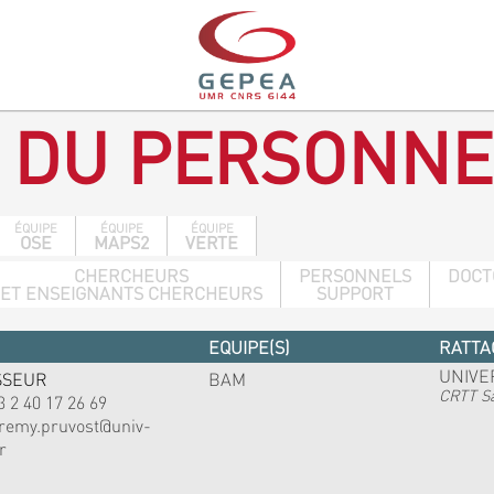
 DU PERSONNE
ÉQUIPE
ÉQUIPE
ÉQUIPE
OSE
MAPS2
VERTE
CHERCHEURS
PERSONNELS
DOCT
ET ENSEIGNANTS CHERCHEURS
SUPPORT
EQUIPE(S)
RATTA
UNIVE
SSEUR
BAM
CRTT Sa
3 2 40 17 26 69
eremy.pruvost@univ-
r