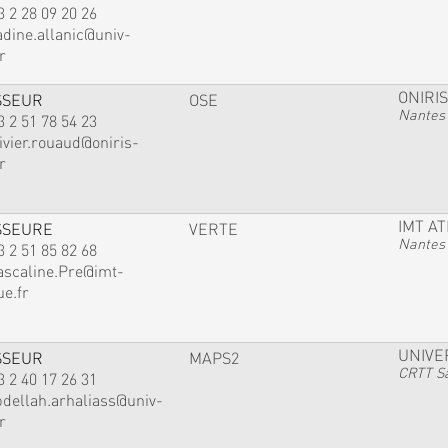
3 2 28 09 20 26
adine.allanic@univ-
r
ONIRIS
SSEUR
OSE
Nantes
3 2 51 78 54 23
ivier.rouaud@oniris-
r
IMT A
SSEURE
VERTE
Nantes
3 2 51 85 82 68
ascaline.Pre@imt-
ue.fr
UNIVE
SSEUR
MAPS2
CRTT Sa
3 2 40 17 26 31
bdellah.arhaliass@univ-
r