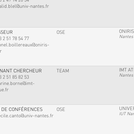
alid.blel@univ-nantes.fr
ONIRIS
SSEUR
OSE
Nantes
3 2 51 78 54 77
onel.boillereaux@oniris-
r
IMT A
GNANT CHERCHEUR
TEAM
Nantes
3 2 51 85 82 53
arine.borne@imt-
ue.fr
UNIVE
 DE CONFÉRENCES
OSE
IUT Na
ecile.canto@univ-nantes.fr