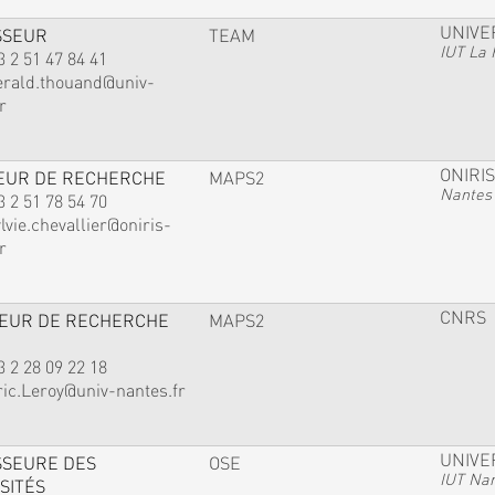
UNIVE
SSEUR
TEAM
IUT La 
3 2 51 47 84 41
erald.thouand@univ-
r
ONIRIS
EUR DE RECHERCHE
MAPS2
Nantes
3 2 51 78 54 70
lvie.chevallier@oniris-
r
CNRS
TEUR DE RECHERCHE
MAPS2
3 2 28 09 22 18
ric.Leroy@univ-nantes.fr
UNIVE
SSEURE DES
OSE
IUT Na
SITÉS