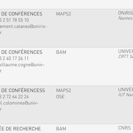
ONIRIS
 DE CONFÉRENCES
MAPS2
Nantes
3 2 51 78 55 10
lement.cataneo@oniris-
r
UNIVE
 DE CONFÉRENCES
BAM
CRTT Sa
3 2 40 17 26 11
uillaume.cogne@univ-
r
UNIVE
 DE CONFÉRENCESS
MAPS2
IUT Na
3 2 72 64 22 24
OSE
el.colomines@univ-
r
CNRS
ÉE DE RECHERCHE
BAM