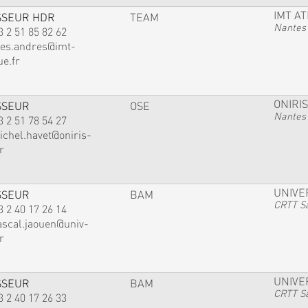
IMT A
SSEUR HDR
TEAM
Nantes
3 2 51 85 82 62
ves.andres@imt-
ue.fr
ONIRIS
SSEUR
OSE
Nantes
3 2 51 78 54 27
ichel.havet@oniris-
r
UNIVE
SSEUR
BAM
CRTT Sa
3 2 40 17 26 14
ascal.jaouen@univ-
r
UNIVE
SSEUR
BAM
CRTT Sa
3 2 40 17 26 33