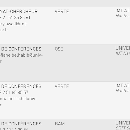
IMT A
GNAT-CHERCHEUR
VERTE
Nantes
3 2 51 85 85 61
ary.awad@imt-
ue.fr
UNIVE
 DE CONFÉRENCES
OSE
IUT Na
ofiane.belhabib@univ-
r
IMT A
 DE CONFÉRENCES
VERTE
Nantes
3 2 51 85 85 57
mna.berrich@univ-
r
UNIVE
 DE CONFÉRENCES
BAM
CRTT Sa
3 2 49 14 20 54