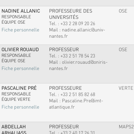
NADINE ALLANIC
PROFESSEURE DES
OSE
RESPONSABLE
UNIVERSITÉS
ÉQUIPE OSE
Tel. :
+33 2 28 09 20 26
Mail :
nadine.allanic@univ-
Fiche personnelle
nantes.fr
OLIVIER ROUAUD
PROFESSEUR
OSE
RESPONSABLE
Tel. :
+33 2 51 78 54 23
ÉQUIPE OSE
Mail :
olivier.rouaud@oniris-
nantes.fr
Fiche personnelle
PASCALINE PRÉ
PROFESSEURE
VERTE
RESPONSABLE
Tel. :
+33 2 51 85 82 68
ÉQUIPE VERTE
Mail :
Pascaline.Pre@imt-
atlantique.fr
Fiche personnelle
ABDELLAH
PROFESSEUR
MAPS2
ARHALIASS
Tel. :
+33 2 40 17 26 31