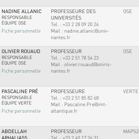
NADINE ALLANIC
PROFESSEURE DES
OSE
RESPONSABLE
UNIVERSITÉS
ÉQUIPE OSE
Tel. :
+33 2 28 09 20 26
Mail :
nadine.allanic@univ-
Fiche personnelle
nantes.fr
OLIVIER ROUAUD
PROFESSEUR
OSE
RESPONSABLE
Tel. :
+33 2 51 78 54 23
ÉQUIPE OSE
Mail :
olivier.rouaud@oniris-
nantes.fr
Fiche personnelle
PASCALINE PRÉ
PROFESSEURE
VERTE
RESPONSABLE
Tel. :
+33 2 51 85 82 68
ÉQUIPE VERTE
Mail :
Pascaline.Pre@imt-
atlantique.fr
Fiche personnelle
ABDELLAH
PROFESSEUR
MAPS2
ARHALIASS
Tel. :
+33 2 40 17 26 31