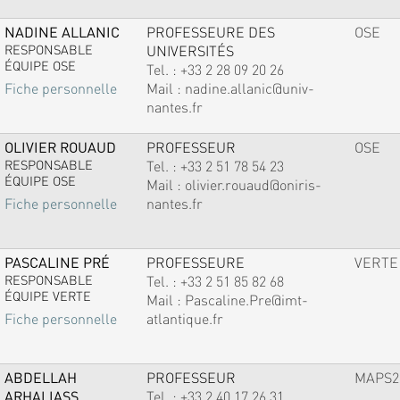
NADINE ALLANIC
PROFESSEURE DES
OSE
RESPONSABLE
UNIVERSITÉS
ÉQUIPE OSE
Tel. :
+33 2 28 09 20 26
Mail :
nadine.allanic@univ-
Fiche personnelle
nantes.fr
OLIVIER ROUAUD
PROFESSEUR
OSE
RESPONSABLE
Tel. :
+33 2 51 78 54 23
ÉQUIPE OSE
Mail :
olivier.rouaud@oniris-
nantes.fr
Fiche personnelle
PASCALINE PRÉ
PROFESSEURE
VERTE
RESPONSABLE
Tel. :
+33 2 51 85 82 68
ÉQUIPE VERTE
Mail :
Pascaline.Pre@imt-
atlantique.fr
Fiche personnelle
ABDELLAH
PROFESSEUR
MAPS2
ARHALIASS
Tel. :
+33 2 40 17 26 31