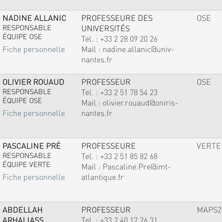
NADINE ALLANIC
PROFESSEURE DES
OSE
RESPONSABLE
UNIVERSITÉS
ÉQUIPE OSE
Tel. :
+33 2 28 09 20 26
Mail :
nadine.allanic@univ-
Fiche personnelle
nantes.fr
OLIVIER ROUAUD
PROFESSEUR
OSE
RESPONSABLE
Tel. :
+33 2 51 78 54 23
ÉQUIPE OSE
Mail :
olivier.rouaud@oniris-
nantes.fr
Fiche personnelle
PASCALINE PRÉ
PROFESSEURE
VERTE
RESPONSABLE
Tel. :
+33 2 51 85 82 68
ÉQUIPE VERTE
Mail :
Pascaline.Pre@imt-
atlantique.fr
Fiche personnelle
ABDELLAH
PROFESSEUR
MAPS2
ARHALIASS
Tel. :
+33 2 40 17 26 31