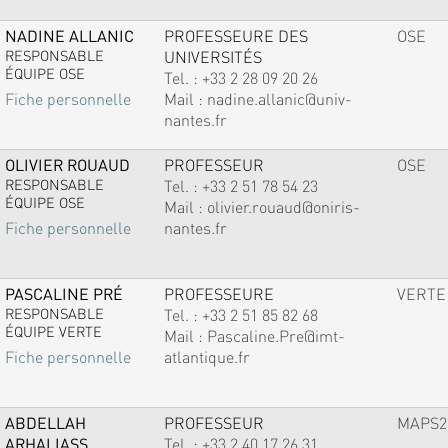
NADINE ALLANIC
PROFESSEURE DES
OSE
RESPONSABLE
UNIVERSITÉS
ÉQUIPE OSE
Tel. :
+33 2 28 09 20 26
Mail :
nadine.allanic@univ-
Fiche personnelle
nantes.fr
OLIVIER ROUAUD
PROFESSEUR
OSE
RESPONSABLE
Tel. :
+33 2 51 78 54 23
ÉQUIPE OSE
Mail :
olivier.rouaud@oniris-
nantes.fr
Fiche personnelle
PASCALINE PRÉ
PROFESSEURE
VERTE
RESPONSABLE
Tel. :
+33 2 51 85 82 68
ÉQUIPE VERTE
Mail :
Pascaline.Pre@imt-
atlantique.fr
Fiche personnelle
ABDELLAH
PROFESSEUR
MAPS2
ARHALIASS
Tel. :
+33 2 40 17 26 31