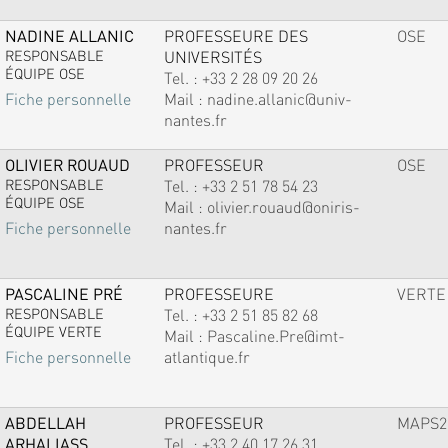
NADINE ALLANIC
PROFESSEURE DES
OSE
RESPONSABLE
UNIVERSITÉS
ÉQUIPE OSE
Tel. :
+33 2 28 09 20 26
Mail :
nadine.allanic@univ-
Fiche personnelle
nantes.fr
OLIVIER ROUAUD
PROFESSEUR
OSE
RESPONSABLE
Tel. :
+33 2 51 78 54 23
ÉQUIPE OSE
Mail :
olivier.rouaud@oniris-
nantes.fr
Fiche personnelle
PASCALINE PRÉ
PROFESSEURE
VERTE
RESPONSABLE
Tel. :
+33 2 51 85 82 68
ÉQUIPE VERTE
Mail :
Pascaline.Pre@imt-
atlantique.fr
Fiche personnelle
ABDELLAH
PROFESSEUR
MAPS2
ARHALIASS
Tel. :
+33 2 40 17 26 31