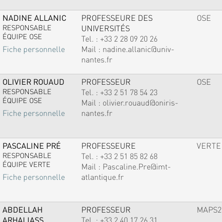
NADINE ALLANIC
PROFESSEURE DES
OSE
RESPONSABLE
UNIVERSITÉS
ÉQUIPE OSE
Tel. :
+33 2 28 09 20 26
Mail :
nadine.allanic@univ-
Fiche personnelle
nantes.fr
OLIVIER ROUAUD
PROFESSEUR
OSE
RESPONSABLE
Tel. :
+33 2 51 78 54 23
ÉQUIPE OSE
Mail :
olivier.rouaud@oniris-
nantes.fr
Fiche personnelle
PASCALINE PRÉ
PROFESSEURE
VERTE
RESPONSABLE
Tel. :
+33 2 51 85 82 68
ÉQUIPE VERTE
Mail :
Pascaline.Pre@imt-
atlantique.fr
Fiche personnelle
ABDELLAH
PROFESSEUR
MAPS2
ARHALIASS
Tel. :
+33 2 40 17 26 31