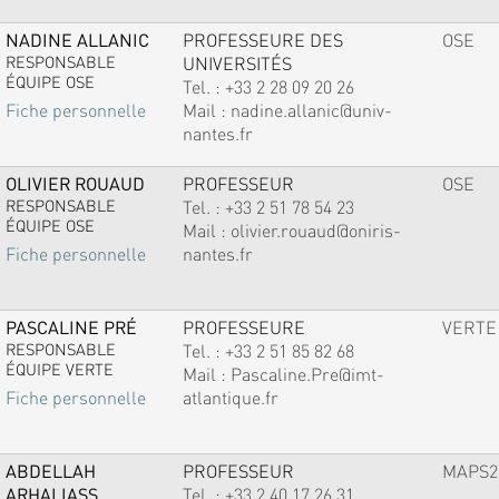
NADINE ALLANIC
PROFESSEURE DES
OSE
RESPONSABLE
UNIVERSITÉS
ÉQUIPE OSE
Tel. :
+33 2 28 09 20 26
Mail :
nadine.allanic@univ-
Fiche personnelle
nantes.fr
OLIVIER ROUAUD
PROFESSEUR
OSE
RESPONSABLE
Tel. :
+33 2 51 78 54 23
ÉQUIPE OSE
Mail :
olivier.rouaud@oniris-
nantes.fr
Fiche personnelle
PASCALINE PRÉ
PROFESSEURE
VERTE
RESPONSABLE
Tel. :
+33 2 51 85 82 68
ÉQUIPE VERTE
Mail :
Pascaline.Pre@imt-
atlantique.fr
Fiche personnelle
ABDELLAH
PROFESSEUR
MAPS2
ARHALIASS
Tel. :
+33 2 40 17 26 31