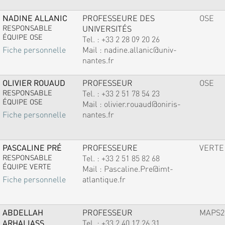
NADINE ALLANIC
PROFESSEURE DES
OSE
RESPONSABLE
UNIVERSITÉS
ÉQUIPE OSE
Tel. :
+33 2 28 09 20 26
Mail :
nadine.allanic@univ-
Fiche personnelle
nantes.fr
OLIVIER ROUAUD
PROFESSEUR
OSE
RESPONSABLE
Tel. :
+33 2 51 78 54 23
ÉQUIPE OSE
Mail :
olivier.rouaud@oniris-
nantes.fr
Fiche personnelle
PASCALINE PRÉ
PROFESSEURE
VERTE
RESPONSABLE
Tel. :
+33 2 51 85 82 68
ÉQUIPE VERTE
Mail :
Pascaline.Pre@imt-
atlantique.fr
Fiche personnelle
ABDELLAH
PROFESSEUR
MAPS2
ARHALIASS
Tel. :
+33 2 40 17 26 31