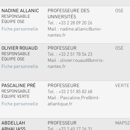
NADINE ALLANIC
PROFESSEURE DES
OSE
RESPONSABLE
UNIVERSITÉS
ÉQUIPE OSE
Tel. :
+33 2 28 09 20 26
Mail :
nadine.allanic@univ-
Fiche personnelle
nantes.fr
OLIVIER ROUAUD
PROFESSEUR
OSE
RESPONSABLE
Tel. :
+33 2 51 78 54 23
ÉQUIPE OSE
Mail :
olivier.rouaud@oniris-
nantes.fr
Fiche personnelle
PASCALINE PRÉ
PROFESSEURE
VERTE
RESPONSABLE
Tel. :
+33 2 51 85 82 68
ÉQUIPE VERTE
Mail :
Pascaline.Pre@imt-
atlantique.fr
Fiche personnelle
ABDELLAH
PROFESSEUR
MAPS2
ARHALIASS
Tel. :
+33 2 40 17 26 31