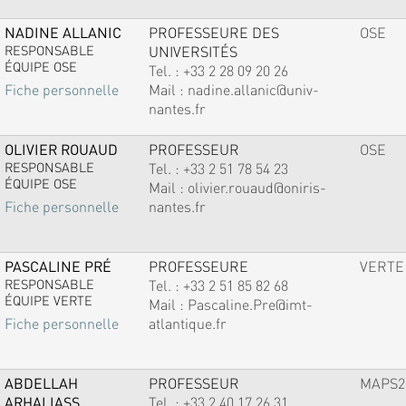
NADINE ALLANIC
PROFESSEURE DES
OSE
RESPONSABLE
UNIVERSITÉS
ÉQUIPE OSE
Tel. :
+33 2 28 09 20 26
Mail :
nadine.allanic@univ-
Fiche personnelle
nantes.fr
OLIVIER ROUAUD
PROFESSEUR
OSE
RESPONSABLE
Tel. :
+33 2 51 78 54 23
ÉQUIPE OSE
Mail :
olivier.rouaud@oniris-
nantes.fr
Fiche personnelle
PASCALINE PRÉ
PROFESSEURE
VERTE
RESPONSABLE
Tel. :
+33 2 51 85 82 68
ÉQUIPE VERTE
Mail :
Pascaline.Pre@imt-
atlantique.fr
Fiche personnelle
ABDELLAH
PROFESSEUR
MAPS2
ARHALIASS
Tel. :
+33 2 40 17 26 31