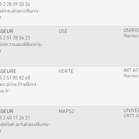
3 2 28 09 20 26
adine.allanic@univ-
r
ONIRIS
SSEUR
OSE
Nantes
3 2 51 78 54 23
ivier.rouaud@oniris-
r
IMT A
SSEURE
VERTE
Nantes
3 2 51 85 82 68
ascaline.Pre@imt-
ue.fr
UNIVE
SSEUR
MAPS2
CRTT Sa
3 2 40 17 26 31
bdellah.arhaliass@univ-
r