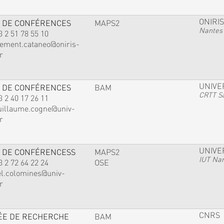
ONIRIS
 DE CONFÉRENCES
MAPS2
Nantes
3 2 51 78 55 10
lement.cataneo@oniris-
r
UNIVE
 DE CONFÉRENCES
BAM
CRTT Sa
3 2 40 17 26 11
uillaume.cogne@univ-
r
UNIVE
 DE CONFÉRENCESS
MAPS2
IUT Na
3 2 72 64 22 24
OSE
el.colomines@univ-
r
CNRS
ÉE DE RECHERCHE
BAM