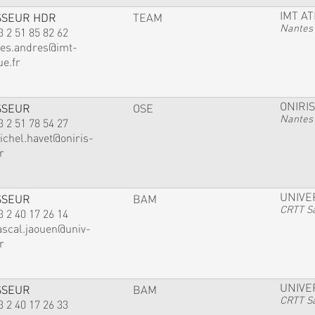
IMT A
SSEUR HDR
TEAM
Nantes
3 2 51 85 82 62
ves.andres@imt-
ue.fr
ONIRIS
SSEUR
OSE
Nantes
3 2 51 78 54 27
ichel.havet@oniris-
r
UNIVE
SSEUR
BAM
CRTT Sa
3 2 40 17 26 14
ascal.jaouen@univ-
r
UNIVE
SSEUR
BAM
CRTT Sa
3 2 40 17 26 33