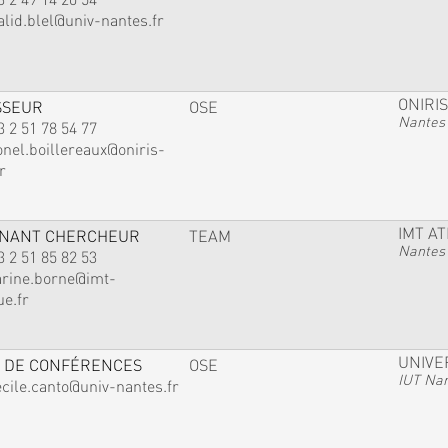
alid.blel@univ-nantes.fr
ONIRIS
SSEUR
OSE
Nantes
3 2 51 78 54 77
onel.boillereaux@oniris-
r
IMT A
GNANT CHERCHEUR
TEAM
Nantes
3 2 51 85 82 53
arine.borne@imt-
ue.fr
UNIVE
 DE CONFÉRENCES
OSE
IUT Na
ecile.canto@univ-nantes.fr