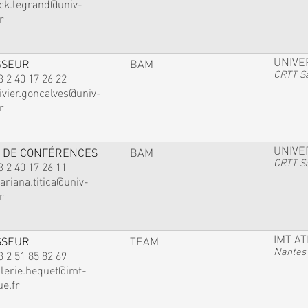
ack.legrand@univ-
r
UNIVE
SSEUR
BAM
CRTT Sa
3 2 40 17 26 22
ivier.goncalves@univ-
r
UNIVE
 DE CONFÉRENCES
BAM
CRTT Sa
3 2 40 17 26 11
ariana.titica@univ-
r
IMT A
SSEUR
TEAM
Nantes
3 2 51 85 82 69
alerie.hequet@imt-
ue.fr