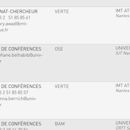
IMT A
GNAT-CHERCHEUR
VERTE
Nantes
3 2 51 85 85 61
ary.awad@imt-
ue.fr
UNIVE
 DE CONFÉRENCES
OSE
IUT Na
ofiane.belhabib@univ-
r
IMT A
 DE CONFÉRENCES
VERTE
Nantes
3 2 51 85 85 57
mna.berrich@univ-
r
UNIVE
 DE CONFÉRENCES
BAM
CRTT Sa
3 2 49 14 20 54