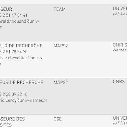
UNIVE
SSEUR
TEAM
IUT La 
3 2 51 47 84 41
erald.thouand@univ-
r
ONIRIS
EUR DE RECHERCHE
MAPS2
Nantes
3 2 51 78 54 70
lvie.chevallier@oniris-
r
CNRS
TEUR DE RECHERCHE
MAPS2
3 2 28 09 22 18
ric.Leroy@univ-nantes.fr
UNIVE
SSEURE DES
OSE
IUT Na
SITÉS