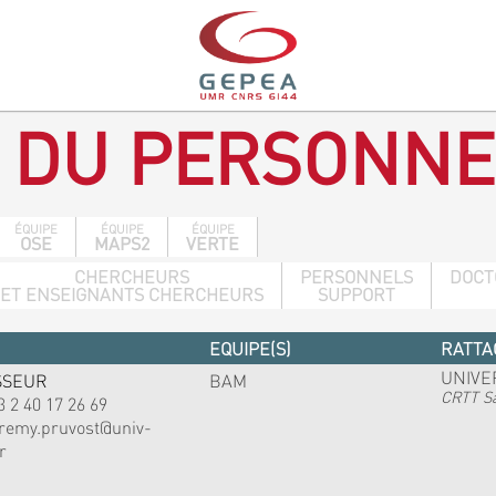
 DU PERSONNE
ÉQUIPE
ÉQUIPE
ÉQUIPE
OSE
MAPS2
VERTE
CHERCHEURS
PERSONNELS
DOCT
ET ENSEIGNANTS CHERCHEURS
SUPPORT
EQUIPE(S)
RATTA
UNIVE
SSEUR
BAM
CRTT Sa
3 2 40 17 26 69
eremy.pruvost@univ-
r