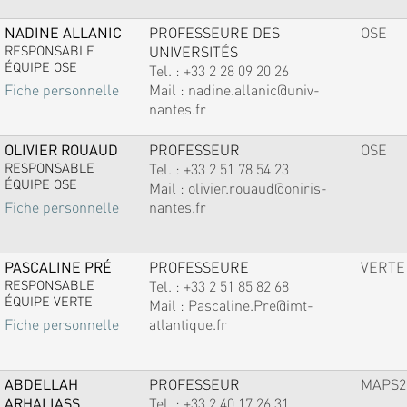
NADINE ALLANIC
PROFESSEURE DES
OSE
RESPONSABLE
UNIVERSITÉS
ÉQUIPE OSE
Tel. :
+33 2 28 09 20 26
Mail :
nadine.allanic@univ-
Fiche personnelle
nantes.fr
OLIVIER ROUAUD
PROFESSEUR
OSE
RESPONSABLE
Tel. :
+33 2 51 78 54 23
ÉQUIPE OSE
Mail :
olivier.rouaud@oniris-
nantes.fr
Fiche personnelle
PASCALINE PRÉ
PROFESSEURE
VERTE
RESPONSABLE
Tel. :
+33 2 51 85 82 68
ÉQUIPE VERTE
Mail :
Pascaline.Pre@imt-
atlantique.fr
Fiche personnelle
ABDELLAH
PROFESSEUR
MAPS2
ARHALIASS
Tel. :
+33 2 40 17 26 31