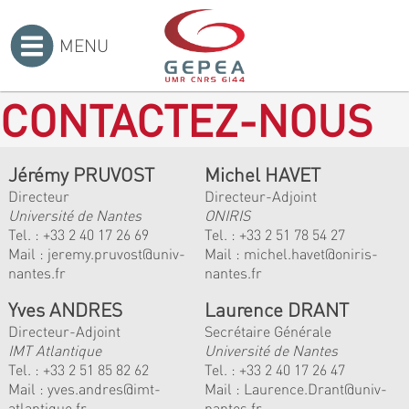
MENU
Accueil
>
CONTACTEZ-NOUS
Jérémy PRUVOST
Michel HAVET
Directeur
Directeur-Adjoint
Université de Nantes
ONIRIS
Tel. :
+33 2 40 17 26 69
Tel. :
+33 2 51 78 54 27
Mail :
jeremy.pruvost@univ-
Mail :
michel.havet@oniris-
nantes.fr
nantes.fr
Yves ANDRES
Laurence DRANT
Directeur-Adjoint
Secrétaire Générale
IMT Atlantique
Université de Nantes
Tel. :
+33 2 51 85 82 62
Tel. : +33 2 40 17 26 47
Mail :
yves.andres@imt-
Mail : Laurence.Drant@univ-
atlantique.fr
nantes.fr