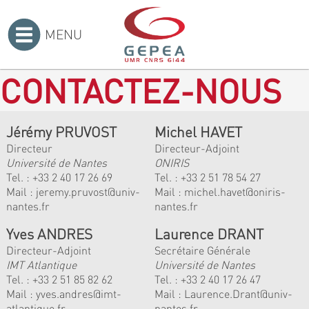
MENU
Accueil
>
CONTACTEZ-NOUS
Jérémy PRUVOST
Michel HAVET
Directeur
Directeur-Adjoint
Université de Nantes
ONIRIS
Tel. :
+33 2 40 17 26 69
Tel. :
+33 2 51 78 54 27
Mail :
jeremy.pruvost@univ-
Mail :
michel.havet@oniris-
nantes.fr
nantes.fr
Yves ANDRES
Laurence DRANT
Directeur-Adjoint
Secrétaire Générale
IMT Atlantique
Université de Nantes
Tel. :
+33 2 51 85 82 62
Tel. : +33 2 40 17 26 47
Mail :
yves.andres@imt-
Mail : Laurence.Drant@univ-
atlantique.fr
nantes.fr