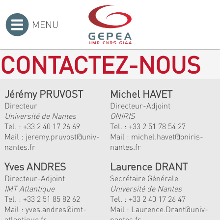
MENU
Accueil
>
CONTACTEZ-NOUS
Jérémy PRUVOST
Michel HAVET
Directeur
Directeur-Adjoint
Université de Nantes
ONIRIS
Tel. :
+33 2 40 17 26 69
Tel. :
+33 2 51 78 54 27
Mail :
jeremy.pruvost@univ-
Mail :
michel.havet@oniris-
nantes.fr
nantes.fr
Yves ANDRES
Laurence DRANT
Directeur-Adjoint
Secrétaire Générale
IMT Atlantique
Université de Nantes
Tel. :
+33 2 51 85 82 62
Tel. : +33 2 40 17 26 47
Mail :
yves.andres@imt-
Mail : Laurence.Drant@univ-
atlantique.fr
nantes.fr