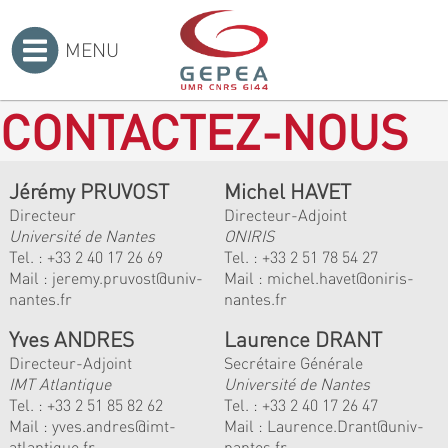
MENU
Accueil
>
CONTACTEZ-NOUS
Jérémy PRUVOST
Michel HAVET
Directeur
Directeur-Adjoint
Université de Nantes
ONIRIS
Tel. :
+33 2 40 17 26 69
Tel. :
+33 2 51 78 54 27
Mail :
jeremy.pruvost@univ-
Mail :
michel.havet@oniris-
nantes.fr
nantes.fr
Yves ANDRES
Laurence DRANT
Directeur-Adjoint
Secrétaire Générale
IMT Atlantique
Université de Nantes
Tel. :
+33 2 51 85 82 62
Tel. : +33 2 40 17 26 47
Mail :
yves.andres@imt-
Mail : Laurence.Drant@univ-
atlantique.fr
nantes.fr