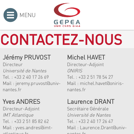
MENU
Accueil
>
CONTACTEZ-NOUS
Jérémy PRUVOST
Michel HAVET
Directeur
Directeur-Adjoint
Université de Nantes
ONIRIS
Tel. :
+33 2 40 17 26 69
Tel. :
+33 2 51 78 54 27
Mail :
jeremy.pruvost@univ-
Mail :
michel.havet@oniris-
nantes.fr
nantes.fr
Yves ANDRES
Laurence DRANT
Directeur-Adjoint
Secrétaire Générale
IMT Atlantique
Université de Nantes
Tel. :
+33 2 51 85 82 62
Tel. : +33 2 40 17 26 47
Mail :
yves.andres@imt-
Mail : Laurence.Drant@univ-
atlantique.fr
nantes.fr