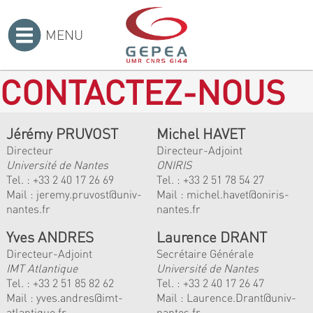
MENU
Accueil
>
CONTACTEZ-NOUS
Jérémy PRUVOST
Michel HAVET
Directeur
Directeur-Adjoint
Université de Nantes
ONIRIS
Tel. :
+33 2 40 17 26 69
Tel. :
+33 2 51 78 54 27
Mail :
jeremy.pruvost@univ-
Mail :
michel.havet@oniris-
nantes.fr
nantes.fr
Yves ANDRES
Laurence DRANT
Directeur-Adjoint
Secrétaire Générale
IMT Atlantique
Université de Nantes
Tel. :
+33 2 51 85 82 62
Tel. : +33 2 40 17 26 47
Mail :
yves.andres@imt-
Mail : Laurence.Drant@univ-
atlantique.fr
nantes.fr