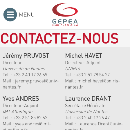
MENU
Accueil
>
CONTACTEZ-NOUS
Jérémy PRUVOST
Michel HAVET
Directeur
Directeur-Adjoint
Université de Nantes
ONIRIS
Tel. :
+33 2 40 17 26 69
Tel. :
+33 2 51 78 54 27
Mail :
jeremy.pruvost@univ-
Mail :
michel.havet@oniris-
nantes.fr
nantes.fr
Yves ANDRES
Laurence DRANT
Directeur-Adjoint
Secrétaire Générale
IMT Atlantique
Université de Nantes
Tel. :
+33 2 51 85 82 62
Tel. : +33 2 40 17 26 47
Mail :
yves.andres@imt-
Mail : Laurence.Drant@univ-
atlantique.fr
nantes.fr