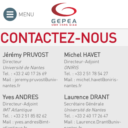
MENU
Accueil
>
CONTACTEZ-NOUS
Jérémy PRUVOST
Michel HAVET
Directeur
Directeur-Adjoint
Université de Nantes
ONIRIS
Tel. :
+33 2 40 17 26 69
Tel. :
+33 2 51 78 54 27
Mail :
jeremy.pruvost@univ-
Mail :
michel.havet@oniris-
nantes.fr
nantes.fr
Yves ANDRES
Laurence DRANT
Directeur-Adjoint
Secrétaire Générale
IMT Atlantique
Université de Nantes
Tel. :
+33 2 51 85 82 62
Tel. : +33 2 40 17 26 47
Mail :
yves.andres@imt-
Mail : Laurence.Drant@univ-
atlantique.fr
nantes.fr