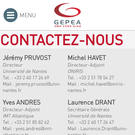
MENU
Accueil
>
CONTACTEZ-NOUS
Jérémy PRUVOST
Michel HAVET
Directeur
Directeur-Adjoint
Université de Nantes
ONIRIS
Tel. :
+33 2 40 17 26 69
Tel. :
+33 2 51 78 54 27
Mail :
jeremy.pruvost@univ-
Mail :
michel.havet@oniris-
nantes.fr
nantes.fr
Yves ANDRES
Laurence DRANT
Directeur-Adjoint
Secrétaire Générale
IMT Atlantique
Université de Nantes
Tel. :
+33 2 51 85 82 62
Tel. : +33 2 40 17 26 47
Mail :
yves.andres@imt-
Mail : Laurence.Drant@univ-
atlantique.fr
nantes.fr