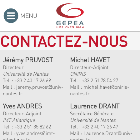
MENU
Accueil
>
CONTACTEZ-NOUS
Jérémy PRUVOST
Michel HAVET
Directeur
Directeur-Adjoint
Université de Nantes
ONIRIS
Tel. :
+33 2 40 17 26 69
Tel. :
+33 2 51 78 54 27
Mail :
jeremy.pruvost@univ-
Mail :
michel.havet@oniris-
nantes.fr
nantes.fr
Yves ANDRES
Laurence DRANT
Directeur-Adjoint
Secrétaire Générale
IMT Atlantique
Université de Nantes
Tel. :
+33 2 51 85 82 62
Tel. : +33 2 40 17 26 47
Mail :
yves.andres@imt-
Mail : Laurence.Drant@univ-
atlantique.fr
nantes.fr