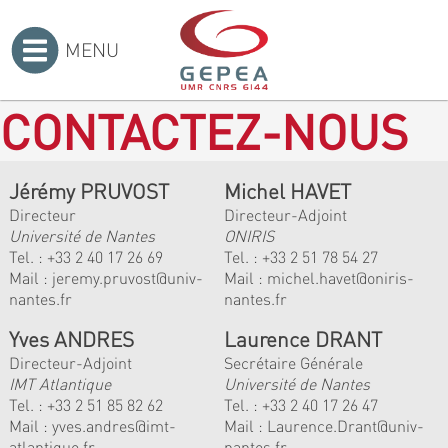
MENU
Accueil
>
CONTACTEZ-NOUS
Jérémy PRUVOST
Michel HAVET
Directeur
Directeur-Adjoint
Université de Nantes
ONIRIS
Tel. :
+33 2 40 17 26 69
Tel. :
+33 2 51 78 54 27
Mail :
jeremy.pruvost@univ-
Mail :
michel.havet@oniris-
nantes.fr
nantes.fr
Yves ANDRES
Laurence DRANT
Directeur-Adjoint
Secrétaire Générale
IMT Atlantique
Université de Nantes
Tel. :
+33 2 51 85 82 62
Tel. : +33 2 40 17 26 47
Mail :
yves.andres@imt-
Mail : Laurence.Drant@univ-
atlantique.fr
nantes.fr