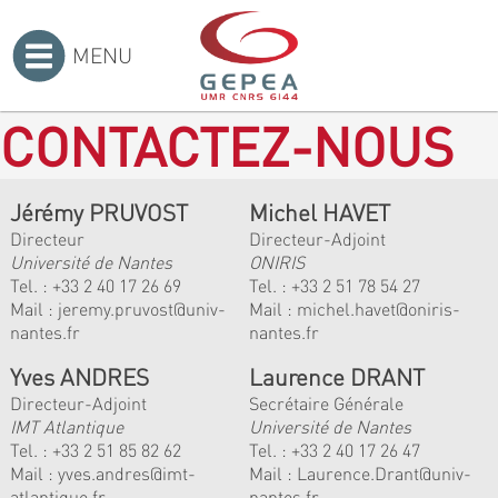
MENU
Accueil
>
CONTACTEZ-NOUS
Jérémy PRUVOST
Michel HAVET
Directeur
Directeur-Adjoint
Université de Nantes
ONIRIS
Tel. :
+33 2 40 17 26 69
Tel. :
+33 2 51 78 54 27
Mail :
jeremy.pruvost@univ-
Mail :
michel.havet@oniris-
nantes.fr
nantes.fr
Yves ANDRES
Laurence DRANT
Directeur-Adjoint
Secrétaire Générale
IMT Atlantique
Université de Nantes
Tel. :
+33 2 51 85 82 62
Tel. : +33 2 40 17 26 47
Mail :
yves.andres@imt-
Mail : Laurence.Drant@univ-
atlantique.fr
nantes.fr