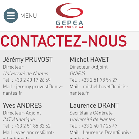
MENU
Accueil
>
CONTACTEZ-NOUS
Jérémy PRUVOST
Michel HAVET
Directeur
Directeur-Adjoint
Université de Nantes
ONIRIS
Tel. :
+33 2 40 17 26 69
Tel. :
+33 2 51 78 54 27
Mail :
jeremy.pruvost@univ-
Mail :
michel.havet@oniris-
nantes.fr
nantes.fr
Yves ANDRES
Laurence DRANT
Directeur-Adjoint
Secrétaire Générale
IMT Atlantique
Université de Nantes
Tel. :
+33 2 51 85 82 62
Tel. : +33 2 40 17 26 47
Mail :
yves.andres@imt-
Mail : Laurence.Drant@univ-
atlantique.fr
nantes.fr