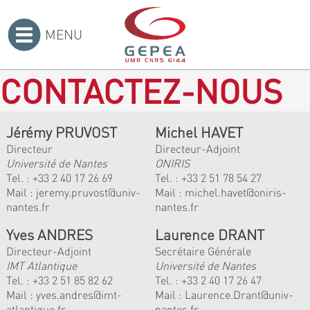
MENU
Accueil
>
CONTACTEZ-NOUS
Jérémy PRUVOST
Michel HAVET
Directeur
Directeur-Adjoint
Université de Nantes
ONIRIS
Tel. :
+33 2 40 17 26 69
Tel. :
+33 2 51 78 54 27
Mail :
jeremy.pruvost@univ-
Mail :
michel.havet@oniris-
nantes.fr
nantes.fr
Yves ANDRES
Laurence DRANT
Directeur-Adjoint
Secrétaire Générale
IMT Atlantique
Université de Nantes
Tel. :
+33 2 51 85 82 62
Tel. : +33 2 40 17 26 47
Mail :
yves.andres@imt-
Mail : Laurence.Drant@univ-
atlantique.fr
nantes.fr